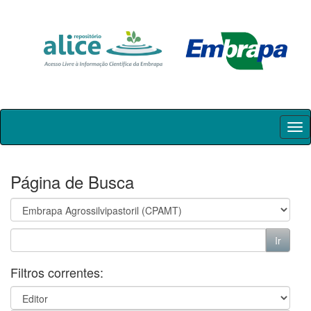
Skip
navigation
Página de Busca
Filtros correntes: