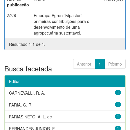
publicação
2019
Embrapa Agrossilvipastoril:
-
primeiras contribuições para o
desenvolvimento de uma
agropecuária sustentável.
Resultado 1-1 de 1.
Anterior
1
Póximo
Busca facetada
Editor
CARNEVALLI, R. A.
1
FARIA, G. R.
1
FARIAS NETO, A. L. de
1
FERNANDES JUNIOR, F.
1