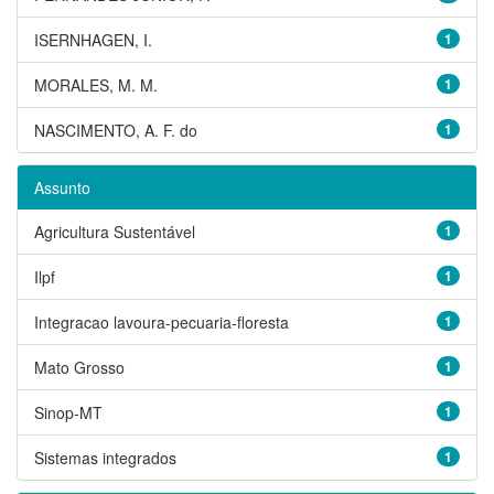
ISERNHAGEN, I.
1
MORALES, M. M.
1
NASCIMENTO, A. F. do
1
Assunto
Agricultura Sustentável
1
Ilpf
1
Integracao lavoura-pecuaria-floresta
1
Mato Grosso
1
Sinop-MT
1
Sistemas integrados
1