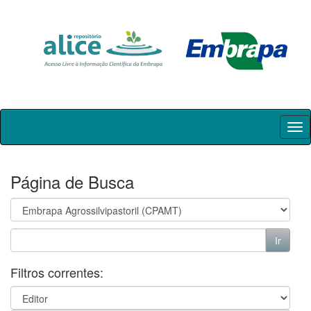
Skip
navigation
Página de Busca
Filtros correntes: