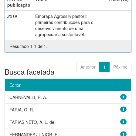
publicação
2019
Embrapa Agrossilvipastoril:
-
primeiras contribuições para o
desenvolvimento de uma
agropecuária sustentável.
Resultado 1-1 de 1.
Anterior
1
Póximo
Busca facetada
Editor
CARNEVALLI, R. A.
1
FARIA, G. R.
1
FARIAS NETO, A. L. de
1
FERNANDES JUNIOR, F.
1