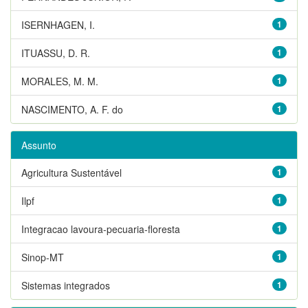
ISERNHAGEN, I.
1
ITUASSU, D. R.
1
MORALES, M. M.
1
NASCIMENTO, A. F. do
1
Assunto
Agricultura Sustentável
1
Ilpf
1
Integracao lavoura-pecuaria-floresta
1
Sinop-MT
1
Sistemas integrados
1