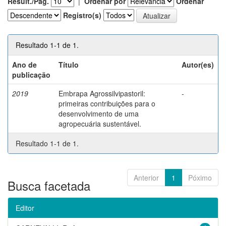
Result./Pág.
|
Ordenar por
Ordenar
Registro(s)
Resultado 1-1 de 1.
Ano de
Título
Autor(es)
publicação
2019
Embrapa Agrossilvipastoril:
-
primeiras contribuições para o
desenvolvimento de uma
agropecuária sustentável.
Resultado 1-1 de 1.
Anterior
1
Póximo
Busca facetada
Editor