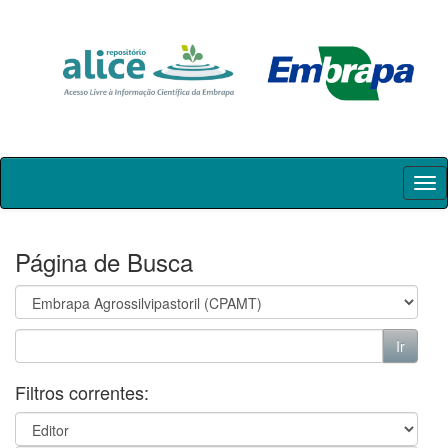
Skip
navigation
Página de Busca
Filtros correntes: