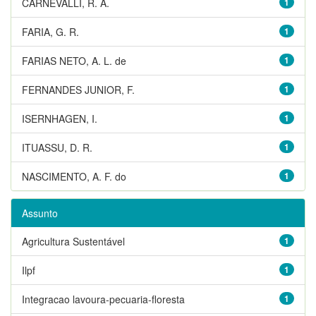
CARNEVALLI, R. A.
1
FARIA, G. R.
1
FARIAS NETO, A. L. de
1
FERNANDES JUNIOR, F.
1
ISERNHAGEN, I.
1
ITUASSU, D. R.
1
NASCIMENTO, A. F. do
1
Assunto
Agricultura Sustentável
1
Ilpf
1
Integracao lavoura-pecuaria-floresta
1