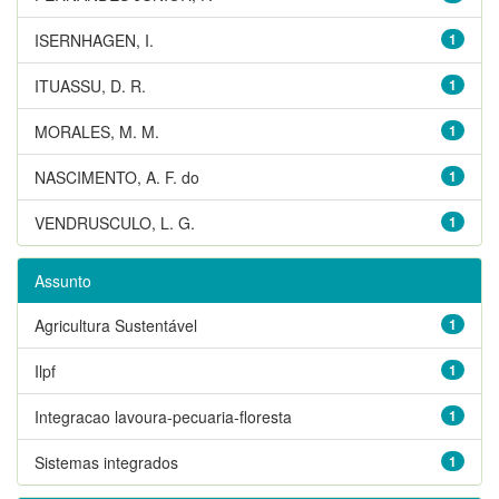
ISERNHAGEN, I.
1
ITUASSU, D. R.
1
MORALES, M. M.
1
NASCIMENTO, A. F. do
1
VENDRUSCULO, L. G.
1
Assunto
Agricultura Sustentável
1
Ilpf
1
Integracao lavoura-pecuaria-floresta
1
Sistemas integrados
1