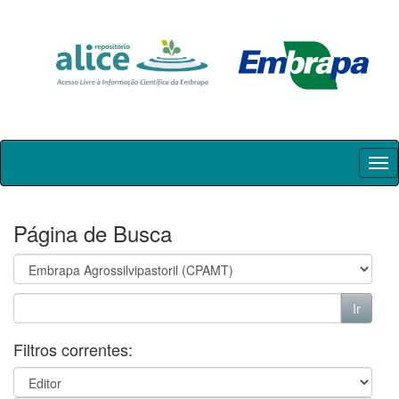
Skip
navigation
Página de Busca
Filtros correntes: