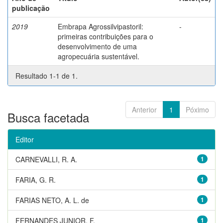
publicação
2019
Embrapa Agrossilvipastoril:
-
primeiras contribuições para o
desenvolvimento de uma
agropecuária sustentável.
Resultado 1-1 de 1.
Anterior
1
Póximo
Busca facetada
Editor
CARNEVALLI, R. A.
1
FARIA, G. R.
1
FARIAS NETO, A. L. de
1
FERNANDES JUNIOR, F.
1