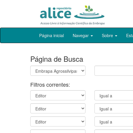
Skip
Página inicial
Navegar
Sobre
Est
navigation
Página de Busca
Filtros correntes: