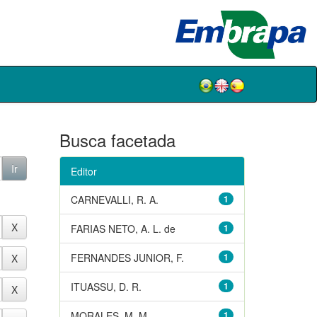
Busca facetada
Editor
CARNEVALLI, R. A.
1
FARIAS NETO, A. L. de
1
FERNANDES JUNIOR, F.
1
ITUASSU, D. R.
1
MORALES, M. M.
1