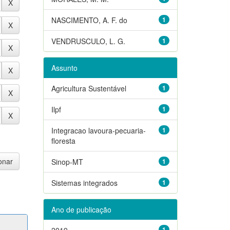
NASCIMENTO, A. F. do
1
VENDRUSCULO, L. G.
1
Assunto
Agricultura Sustentável
1
Ilpf
1
Integracao lavoura-pecuaria-
1
floresta
Sinop-MT
1
Sistemas integrados
1
Ano de publicação
2019
1