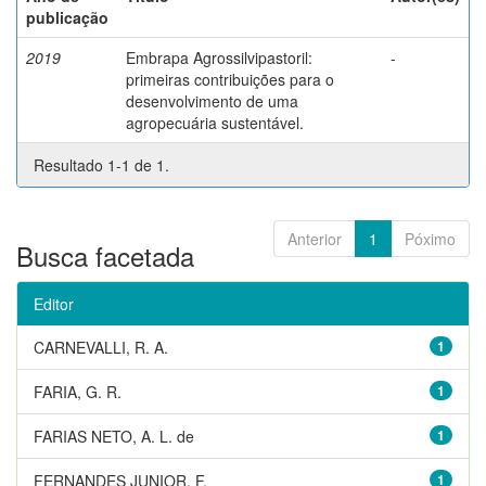
publicação
2019
Embrapa Agrossilvipastoril:
-
primeiras contribuições para o
desenvolvimento de uma
agropecuária sustentável.
Resultado 1-1 de 1.
Anterior
1
Póximo
Busca facetada
Editor
CARNEVALLI, R. A.
1
FARIA, G. R.
1
FARIAS NETO, A. L. de
1
FERNANDES JUNIOR, F.
1