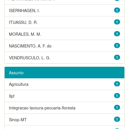
ISERNHAGEN, I.
1
ITUASSU, D. R.
1
MORALES, M. M.
1
NASCIMENTO, A. F. do
1
VENDRUSCULO, L. G.
1
Assunto
Agricultura
1
Ilpf
1
Integracao lavoura-pecuaria-floresta
1
Sinop-MT
1