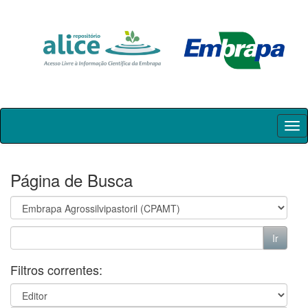
Skip
navigation
Página de Busca
Filtros correntes: