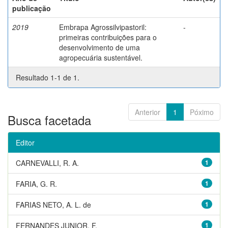
publicação
2019
Embrapa Agrossilvipastoril:
-
primeiras contribuições para o
desenvolvimento de uma
agropecuária sustentável.
Resultado 1-1 de 1.
Anterior
1
Póximo
Busca facetada
Editor
CARNEVALLI, R. A.
1
FARIA, G. R.
1
FARIAS NETO, A. L. de
1
FERNANDES JUNIOR, F.
1