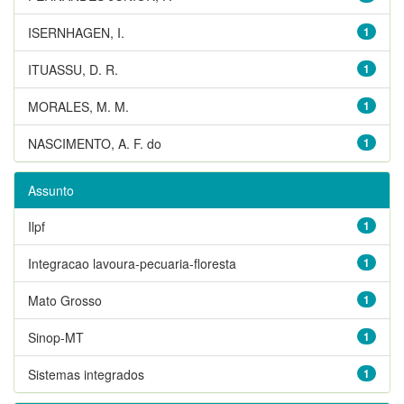
ISERNHAGEN, I.
1
ITUASSU, D. R.
1
MORALES, M. M.
1
NASCIMENTO, A. F. do
1
Assunto
Ilpf
1
Integracao lavoura-pecuaria-floresta
1
Mato Grosso
1
Sinop-MT
1
Sistemas integrados
1