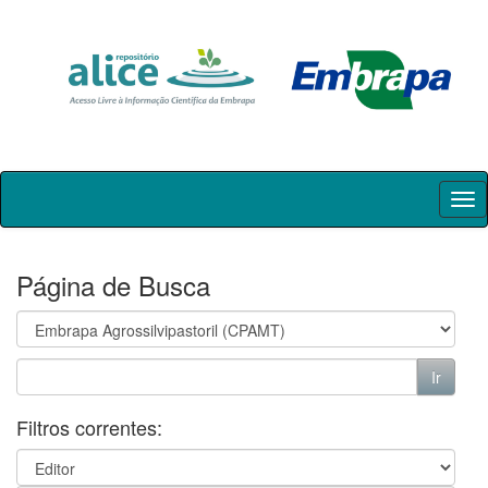
Skip
navigation
Página de Busca
Filtros correntes: