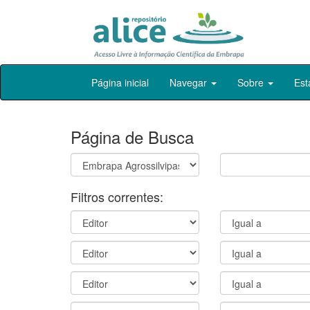
Skip
Página inicial
Navegar
Sobre
Est
navigation
Página de Busca
Filtros correntes: