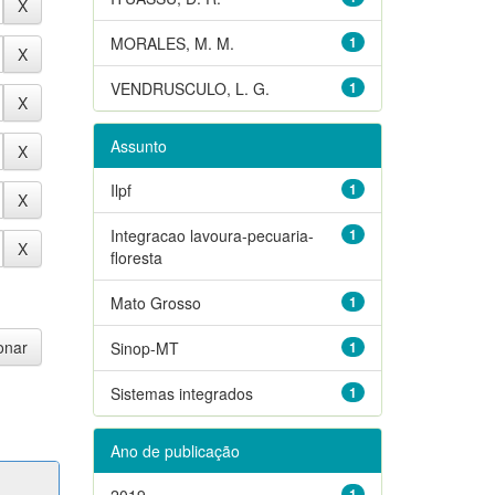
MORALES, M. M.
1
VENDRUSCULO, L. G.
1
Assunto
Ilpf
1
Integracao lavoura-pecuaria-
1
floresta
Mato Grosso
1
Sinop-MT
1
Sistemas integrados
1
Ano de publicação
2019
1