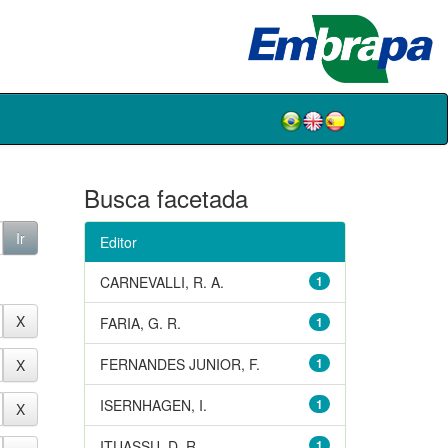
Busca facetada
Editor
CARNEVALLI, R. A.
1
FARIA, G. R.
1
FERNANDES JUNIOR, F.
1
ISERNHAGEN, I.
1
ITUASSU, D. R.
1