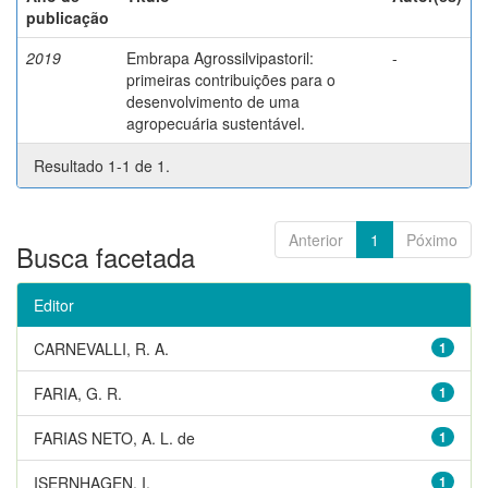
publicação
2019
Embrapa Agrossilvipastoril:
-
primeiras contribuições para o
desenvolvimento de uma
agropecuária sustentável.
Resultado 1-1 de 1.
Anterior
1
Póximo
Busca facetada
Editor
CARNEVALLI, R. A.
1
FARIA, G. R.
1
FARIAS NETO, A. L. de
1
ISERNHAGEN, I.
1