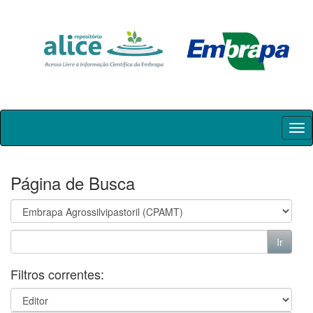
Skip
navigation
Página de Busca
Filtros correntes: