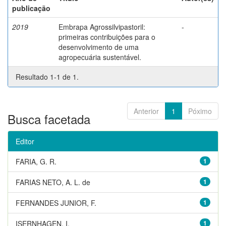
publicação
2019
Embrapa Agrossilvipastoril:
-
primeiras contribuições para o
desenvolvimento de uma
agropecuária sustentável.
Resultado 1-1 de 1.
Anterior
1
Póximo
Busca facetada
Editor
FARIA, G. R.
1
FARIAS NETO, A. L. de
1
FERNANDES JUNIOR, F.
1
ISERNHAGEN, I.
1