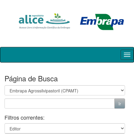
Skip
navigation
Página de Busca
Filtros correntes: