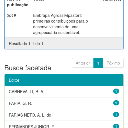
publicação
2019
Embrapa Agrossilvipastoril:
-
primeiras contribuições para o
desenvolvimento de uma
agropecuária sustentável.
Resultado 1-1 de 1.
Anterior
1
Póximo
Busca facetada
Editor
CARNEVALLI, R. A.
1
FARIA, G. R.
1
FARIAS NETO, A. L. de
1
FERNANDES JUNIOR, F.
1