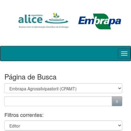
Skip
navigation
Página de Busca
Filtros correntes: