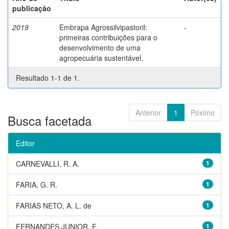
publicação
2019
Embrapa Agrossilvipastoril:
-
primeiras contribuições para o
desenvolvimento de uma
agropecuária sustentável.
Resultado 1-1 de 1.
Anterior
1
Póximo
Busca facetada
Editor
CARNEVALLI, R. A.
1
FARIA, G. R.
1
FARIAS NETO, A. L. de
1
FERNANDES JUNIOR, F.
1