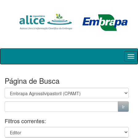
Skip
navigation
Página de Busca
Filtros correntes: