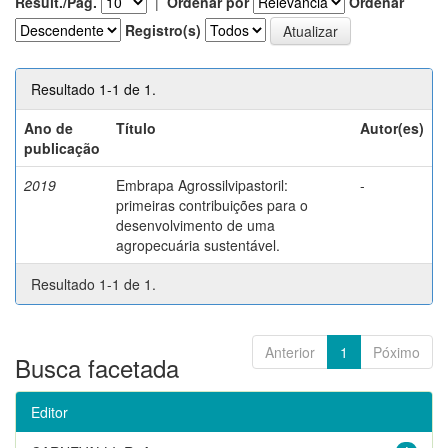
Result./Pág.
|
Ordenar por
Ordenar
Registro(s)
Resultado 1-1 de 1.
Ano de
Título
Autor(es)
publicação
2019
Embrapa Agrossilvipastoril:
-
primeiras contribuições para o
desenvolvimento de uma
agropecuária sustentável.
Resultado 1-1 de 1.
Anterior
1
Póximo
Busca facetada
Editor