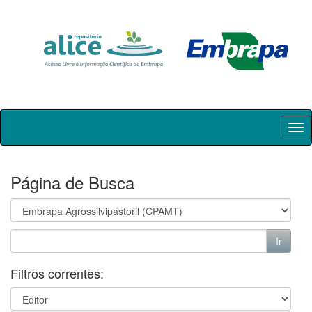
Skip
navigation
Página de Busca
Filtros correntes: