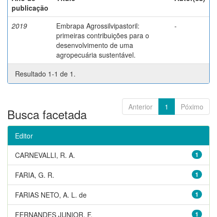
publicação
2019
Embrapa Agrossilvipastoril:
-
primeiras contribuições para o
desenvolvimento de uma
agropecuária sustentável.
Resultado 1-1 de 1.
Anterior
1
Póximo
Busca facetada
Editor
CARNEVALLI, R. A.
1
FARIA, G. R.
1
FARIAS NETO, A. L. de
1
FERNANDES JUNIOR, F.
1