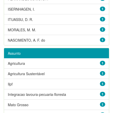
ISERNHAGEN, I.
1
ITUASSU, D. R.
1
MORALES, M. M.
1
NASCIMENTO, A. F. do
1
Assunto
Agricultura
1
Agricultura Sustentável
1
Ilpf
1
Integracao lavoura-pecuaria-floresta
1
Mato Grosso
1