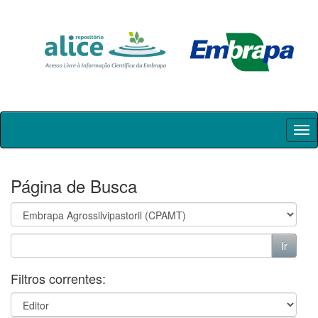
Skip
navigation
Página de Busca
Filtros correntes: