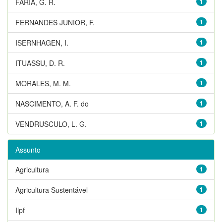
FARIA, G. R.
1
FERNANDES JUNIOR, F.
1
ISERNHAGEN, I.
1
ITUASSU, D. R.
1
MORALES, M. M.
1
NASCIMENTO, A. F. do
1
VENDRUSCULO, L. G.
1
Assunto
Agricultura
1
Agricultura Sustentável
1
Ilpf
1