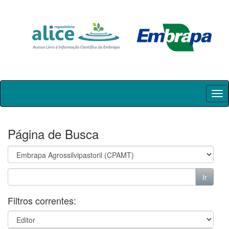
Skip
navigation
Página de Busca
Filtros correntes: