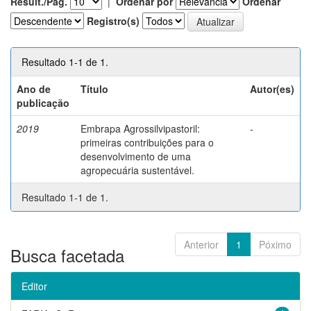
Result./Pág.
|
Ordenar por
Ordenar
Registro(s)
Resultado 1-1 de 1.
Ano de
Título
Autor(es)
publicação
2019
Embrapa Agrossilvipastoril:
-
primeiras contribuições para o
desenvolvimento de uma
agropecuária sustentável.
Resultado 1-1 de 1.
Anterior
1
Póximo
Busca facetada
Editor