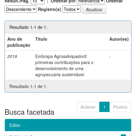
Result./Pág.
|
Ordenar por
Ordenar
Registro(s)
Resultado 1-1 de 1.
Ano de
Título
Autor(es)
publicação
2019
Embrapa Agrossilvipastoril:
-
primeiras contribuições para o
desenvolvimento de uma
agropecuária sustentável.
Resultado 1-1 de 1.
Anterior
1
Póximo
Busca facetada
Editor