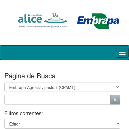
Skip
navigation
Página de Busca
Filtros correntes: