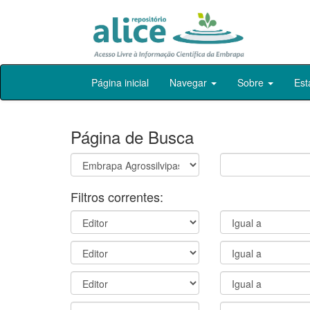
Skip
Página inicial
Navegar
Sobre
Est
navigation
Página de Busca
Filtros correntes: