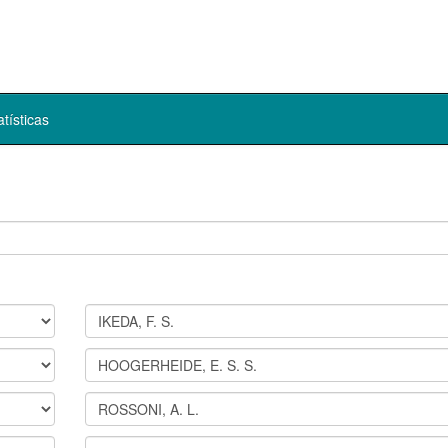
atísticas