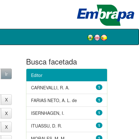
Busca facetada
Editor
CARNEVALLI, R. A.
1
FARIAS NETO, A. L. de
1
ISERNHAGEN, I.
1
ITUASSU, D. R.
1
MORALES, M. M.
1