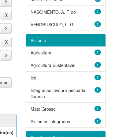
NASCIMENTO, A. F. do
1
VENDRUSCULO, L. G.
1
Assunto
Agricultura
1
Agricultura Sustentável
1
Ilpf
1
Integracao lavoura-pecuaria-
1
floresta
Mato Grosso
1
Sistemas integrados
1
tor(es)