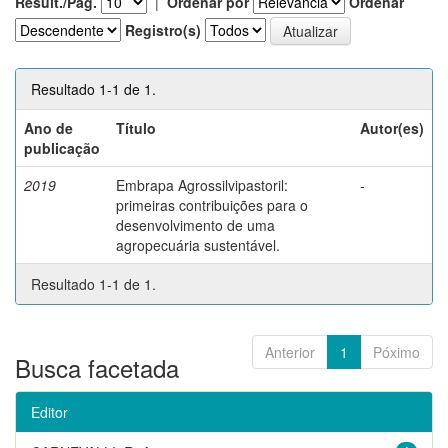
Result./Pág.
|
Ordenar por
Ordenar
Registro(s)
Resultado 1-1 de 1.
Ano de
Título
Autor(es)
publicação
2019
Embrapa Agrossilvipastoril:
-
primeiras contribuições para o
desenvolvimento de uma
agropecuária sustentável.
Resultado 1-1 de 1.
Anterior
1
Póximo
Busca facetada
Editor