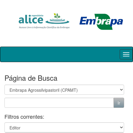
Skip
navigation
Página de Busca
Filtros correntes: