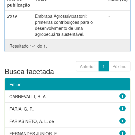
publicação
2019
Embrapa Agrossilvipastoril:
-
primeiras contribuições para o
desenvolvimento de uma
agropecuária sustentável.
Resultado 1-1 de 1.
Anterior
1
Póximo
Busca facetada
Editor
CARNEVALLI, R. A.
1
FARIA, G. R.
1
FARIAS NETO, A. L. de
1
FERNANDES JUNIOR, F.
1