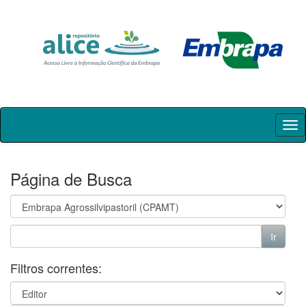
Skip
navigation
Página de Busca
Filtros correntes: