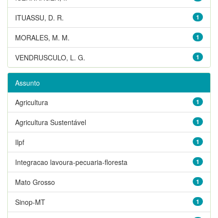
ITUASSU, D. R.
1
MORALES, M. M.
1
VENDRUSCULO, L. G.
1
Assunto
Agricultura
1
Agricultura Sustentável
1
Ilpf
1
Integracao lavoura-pecuaria-floresta
1
Mato Grosso
1
Sinop-MT
1