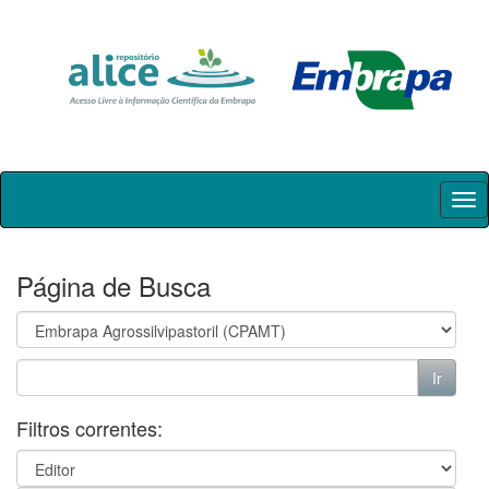
Skip
navigation
Página de Busca
Filtros correntes: