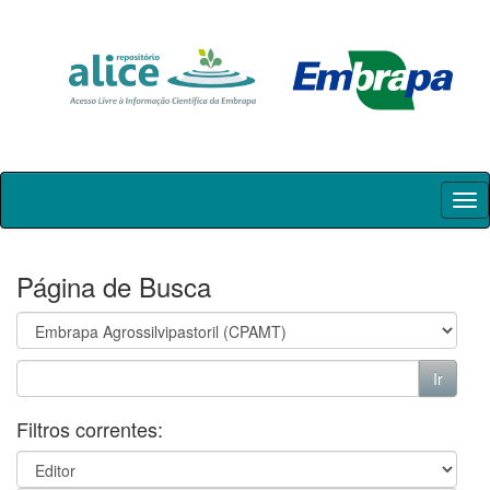
Skip
navigation
Página de Busca
Filtros correntes: