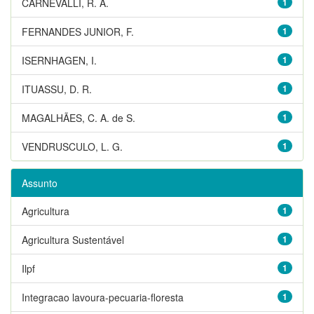
CARNEVALLI, R. A.
1
FERNANDES JUNIOR, F.
1
ISERNHAGEN, I.
1
ITUASSU, D. R.
1
MAGALHÃES, C. A. de S.
1
VENDRUSCULO, L. G.
1
Assunto
Agricultura
1
Agricultura Sustentável
1
Ilpf
1
Integracao lavoura-pecuaria-floresta
1