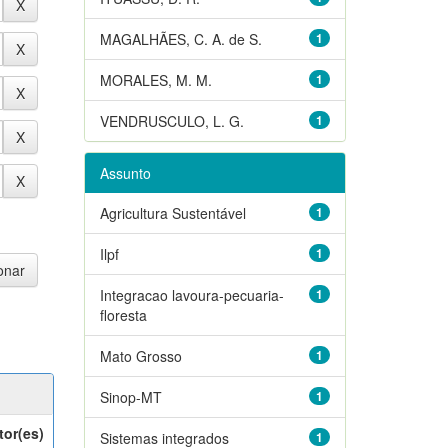
MAGALHÃES, C. A. de S.
1
MORALES, M. M.
1
VENDRUSCULO, L. G.
1
Assunto
Agricultura Sustentável
1
Ilpf
1
Integracao lavoura-pecuaria-
1
floresta
Mato Grosso
1
Sinop-MT
1
tor(es)
Sistemas integrados
1