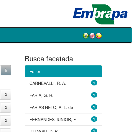
Busca facetada
Editor
CARNEVALLI, R. A.
1
FARIA, G. R.
1
FARIAS NETO, A. L. de
1
FERNANDES JUNIOR, F.
1
ITUASSU, D. R.
1