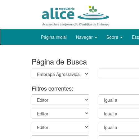
Skip
Página inicial
Navegar
Sobre
Est
navigation
Página de Busca
Filtros correntes: