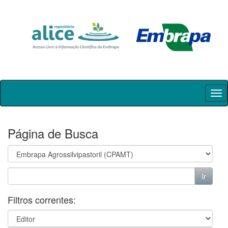
Skip
navigation
Página de Busca
Filtros correntes: