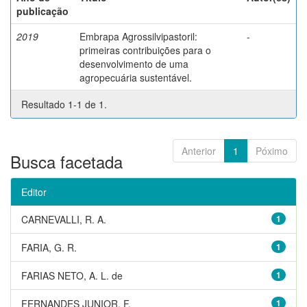
publicação
2019
Embrapa Agrossilvipastoril:
-
primeiras contribuições para o
desenvolvimento de uma
agropecuária sustentável.
Resultado 1-1 de 1.
Anterior
1
Póximo
Busca facetada
Editor
CARNEVALLI, R. A.
1
FARIA, G. R.
1
FARIAS NETO, A. L. de
1
FERNANDES JUNIOR, F.
1