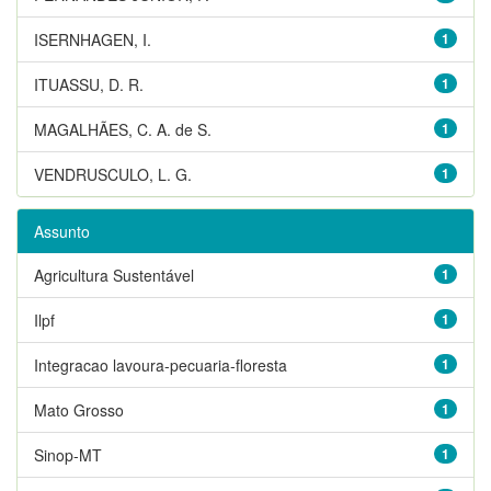
ISERNHAGEN, I.
1
ITUASSU, D. R.
1
MAGALHÃES, C. A. de S.
1
VENDRUSCULO, L. G.
1
Assunto
Agricultura Sustentável
1
Ilpf
1
Integracao lavoura-pecuaria-floresta
1
Mato Grosso
1
Sinop-MT
1