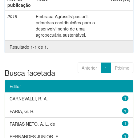
publicação
2019
Embrapa Agrossilvipastoril:
-
primeiras contribuições para o
desenvolvimento de uma
agropecuária sustentável.
Resultado 1-1 de 1.
Anterior
1
Póximo
Busca facetada
Editor
CARNEVALLI, R. A.
1
FARIA, G. R.
1
FARIAS NETO, A. L. de
1
FERNANDES JUNIOR, F.
1