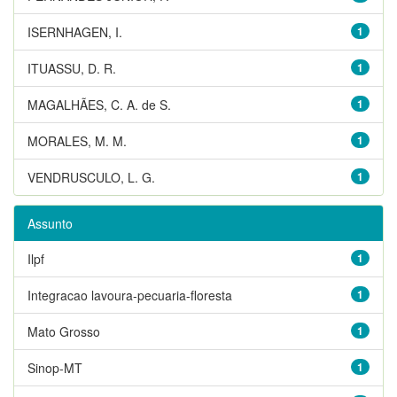
ISERNHAGEN, I.
1
ITUASSU, D. R.
1
MAGALHÃES, C. A. de S.
1
MORALES, M. M.
1
VENDRUSCULO, L. G.
1
Assunto
Ilpf
1
Integracao lavoura-pecuaria-floresta
1
Mato Grosso
1
Sinop-MT
1