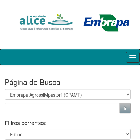
Skip
navigation
Página de Busca
Filtros correntes: