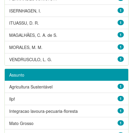
ISERNHAGEN, I.
1
ITUASSU, D. R.
1
MAGALHÃES, C. A. de S.
1
MORALES, M. M.
1
VENDRUSCULO, L. G.
1
Assunto
Agricultura Sustentável
1
Ilpf
1
Integracao lavoura-pecuaria-floresta
1
Mato Grosso
1