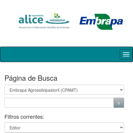
Skip
navigation
Página de Busca
Filtros correntes: