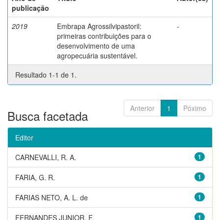
publicação
2019
Embrapa Agrossilvipastoril:
-
primeiras contribuições para o
desenvolvimento de uma
agropecuária sustentável.
Resultado 1-1 de 1.
Anterior
1
Póximo
Busca facetada
Editor
CARNEVALLI, R. A.
1
FARIA, G. R.
1
FARIAS NETO, A. L. de
1
FERNANDES JUNIOR, F.
1