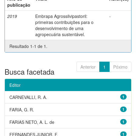
publicação
2019
Embrapa Agrossilvipastoril:
-
primeiras contribuições para o
desenvolvimento de uma
agropecuária sustentável.
Resultado 1-1 de 1.
Anterior
1
Póximo
Busca facetada
Editor
CARNEVALLI, R. A.
1
FARIA, G. R.
1
FARIAS NETO, A. L. de
1
FERNANDES JUNIOR, F.
1