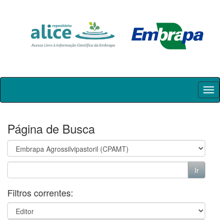
Skip
navigation
Página de Busca
Filtros correntes: