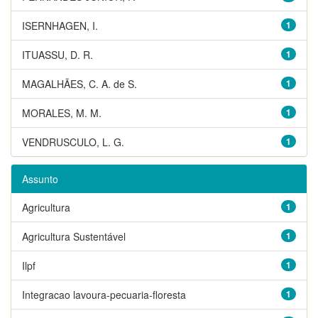
ISERNHAGEN, I.
1
ITUASSU, D. R.
1
MAGALHÃES, C. A. de S.
1
MORALES, M. M.
1
VENDRUSCULO, L. G.
1
Assunto
Agricultura
1
Agricultura Sustentável
1
Ilpf
1
Integracao lavoura-pecuaria-floresta
1