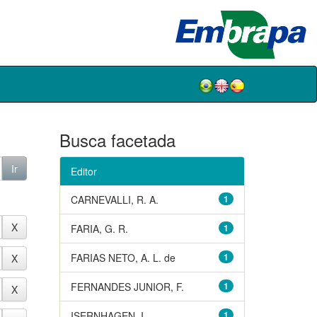
Busca facetada
Editor
CARNEVALLI, R. A.
1
FARIA, G. R.
1
FARIAS NETO, A. L. de
1
FERNANDES JUNIOR, F.
1
ISERNHAGEN, I.
1