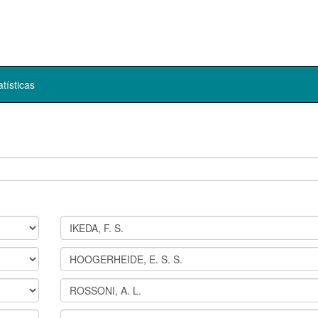
atísticas