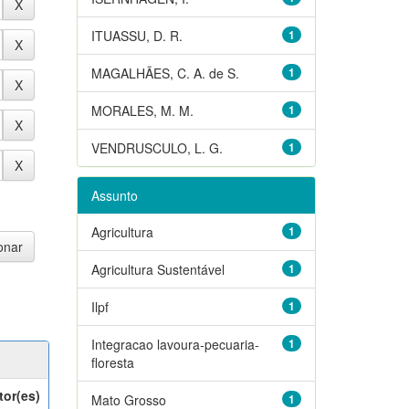
ITUASSU, D. R.
1
MAGALHÃES, C. A. de S.
1
MORALES, M. M.
1
VENDRUSCULO, L. G.
1
Assunto
Agricultura
1
Agricultura Sustentável
1
Ilpf
1
Integracao lavoura-pecuaria-
1
floresta
tor(es)
Mato Grosso
1