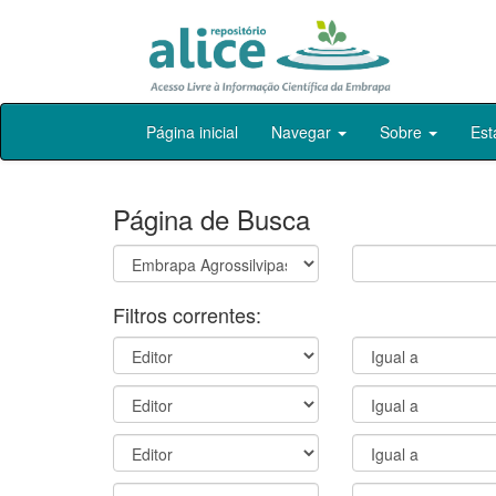
Skip
Página inicial
Navegar
Sobre
Est
navigation
Página de Busca
Filtros correntes: