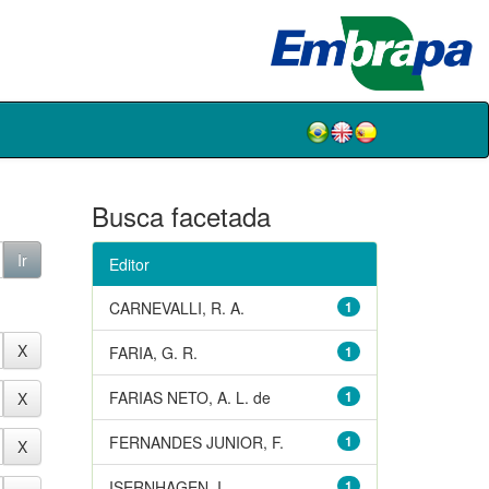
Busca facetada
Editor
CARNEVALLI, R. A.
1
FARIA, G. R.
1
FARIAS NETO, A. L. de
1
FERNANDES JUNIOR, F.
1
ISERNHAGEN, I.
1