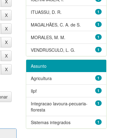
ITUASSU, D. R.
1
MAGALHÃES, C. A. de S.
1
MORALES, M. M.
1
VENDRUSCULO, L. G.
1
Assunto
Agricultura
1
Ilpf
1
Integracao lavoura-pecuaria-
1
floresta
Sistemas integrados
1