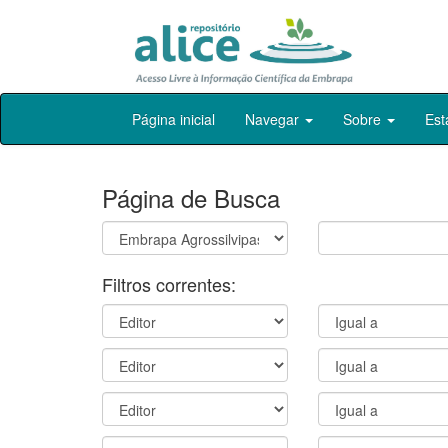
Skip
Página inicial
Navegar
Sobre
Est
navigation
Página de Busca
Filtros correntes: