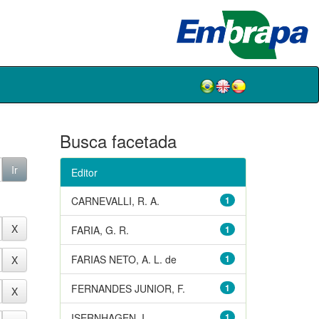
Busca facetada
Editor
CARNEVALLI, R. A.
1
FARIA, G. R.
1
FARIAS NETO, A. L. de
1
FERNANDES JUNIOR, F.
1
ISERNHAGEN, I.
1