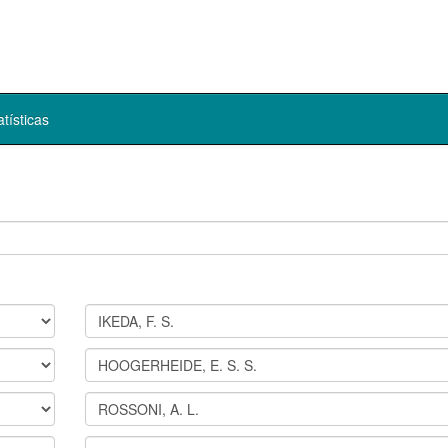
atísticas