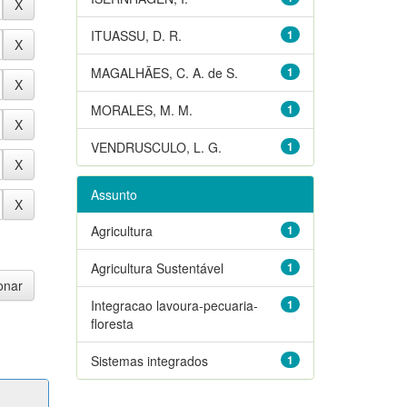
ITUASSU, D. R.
1
MAGALHÃES, C. A. de S.
1
MORALES, M. M.
1
VENDRUSCULO, L. G.
1
Assunto
Agricultura
1
Agricultura Sustentável
1
Integracao lavoura-pecuaria-
1
floresta
Sistemas integrados
1