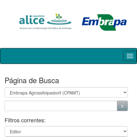
Skip
navigation
Página de Busca
Filtros correntes: