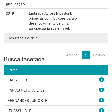
publicação
2019
Embrapa Agrossilvipastoril:
-
primeiras contribuições para o
desenvolvimento de uma
agropecuária sustentável.
Resultado 1-1 de 1.
Anterior
1
Póximo
Busca facetada
Editor
FARIA, G. R.
1
FARIAS NETO, A. L. de
1
FERNANDES JUNIOR, F.
1
ITUASSU, D. R.
1