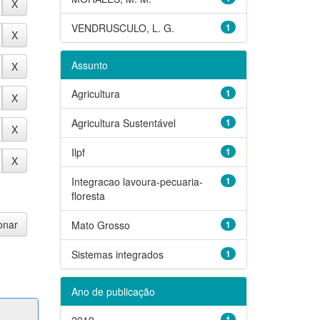
VENDRUSCULO, L. G.
1
Assunto
Agricultura
1
Agricultura Sustentável
1
Ilpf
1
Integracao lavoura-pecuaria-
1
floresta
Mato Grosso
1
Sistemas integrados
1
Ano de publicação
2019
1