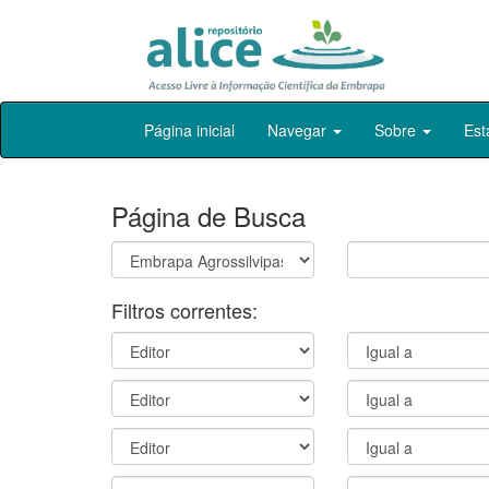
Skip
Página inicial
Navegar
Sobre
Est
navigation
Página de Busca
Filtros correntes: