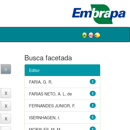
Busca facetada
Editor
FARIA, G. R.
1
FARIAS NETO, A. L. de
1
FERNANDES JUNIOR, F.
1
ISERNHAGEN, I.
1
MORALES, M. M.
1