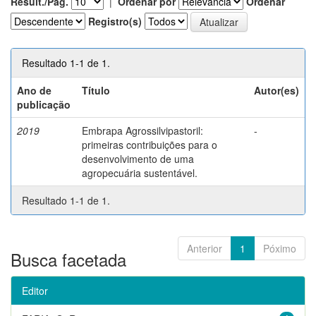
Result./Pág.
|
Ordenar por
Ordenar
Registro(s)
Resultado 1-1 de 1.
Ano de
Título
Autor(es)
publicação
2019
Embrapa Agrossilvipastoril:
-
primeiras contribuições para o
desenvolvimento de uma
agropecuária sustentável.
Resultado 1-1 de 1.
Anterior
1
Póximo
Busca facetada
Editor