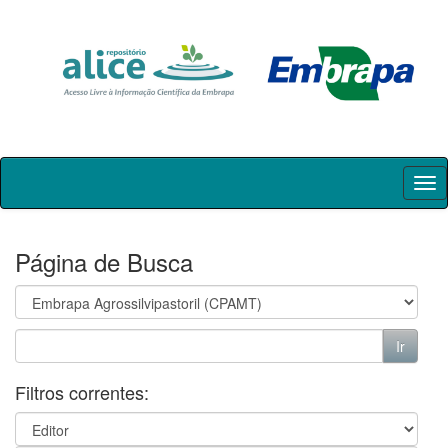
Skip
navigation
Página de Busca
Filtros correntes: