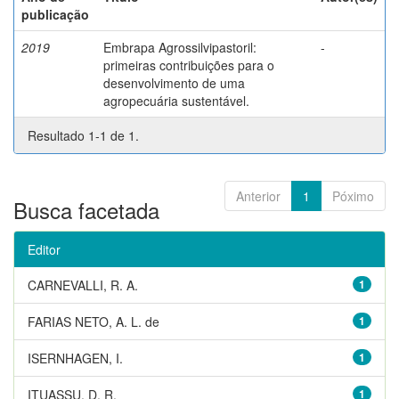
publicação
2019
Embrapa Agrossilvipastoril:
-
primeiras contribuições para o
desenvolvimento de uma
agropecuária sustentável.
Resultado 1-1 de 1.
Anterior
1
Póximo
Busca facetada
Editor
CARNEVALLI, R. A.
1
FARIAS NETO, A. L. de
1
ISERNHAGEN, I.
1
ITUASSU, D. R.
1