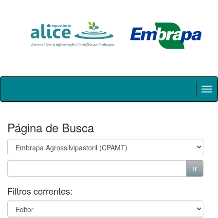
Skip
navigation
Página de Busca
Filtros correntes: