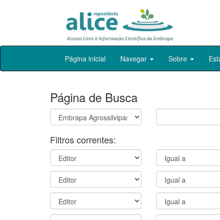
Skip
Página inicial
Navegar
Sobre
Est
navigation
Página de Busca
Filtros correntes: