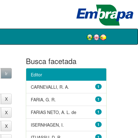
Busca facetada
Editor
CARNEVALLI, R. A.
1
FARIA, G. R.
1
FARIAS NETO, A. L. de
1
ISERNHAGEN, I.
1
ITUASSU, D. R.
1