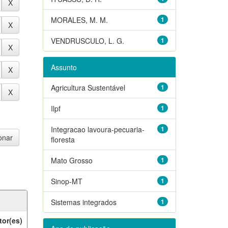
MORALES, M. M.
1
VENDRUSCULO, L. G.
1
Assunto
Agricultura Sustentável
1
Ilpf
1
Integracao lavoura-pecuaria-
1
floresta
Mato Grosso
1
Sinop-MT
1
Sistemas integrados
1
tor(es)