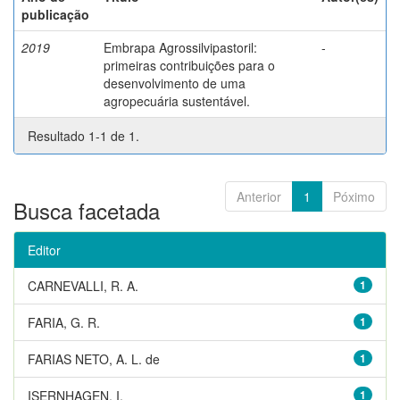
publicação
2019
Embrapa Agrossilvipastoril:
-
primeiras contribuições para o
desenvolvimento de uma
agropecuária sustentável.
Resultado 1-1 de 1.
Anterior
1
Póximo
Busca facetada
Editor
CARNEVALLI, R. A.
1
FARIA, G. R.
1
FARIAS NETO, A. L. de
1
ISERNHAGEN, I.
1