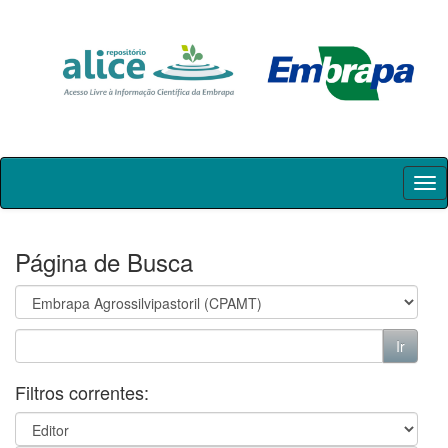
Skip
navigation
Página de Busca
Filtros correntes: