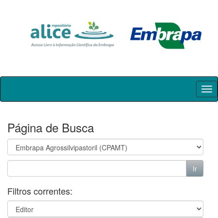
Skip
navigation
Página de Busca
Filtros correntes: