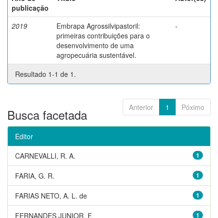
publicação
2019
Embrapa Agrossilvipastoril:
-
primeiras contribuições para o
desenvolvimento de uma
agropecuária sustentável.
Resultado 1-1 de 1.
Anterior
1
Póximo
Busca facetada
Editor
CARNEVALLI, R. A.
1
FARIA, G. R.
1
FARIAS NETO, A. L. de
1
FERNANDES JUNIOR, F.
1