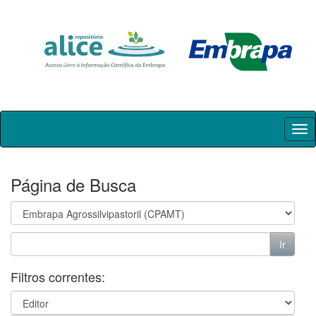
Skip
navigation
Página de Busca
Filtros correntes: