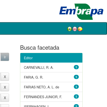
Busca facetada
Editor
CARNEVALLI, R. A.
1
FARIA, G. R.
1
FARIAS NETO, A. L. de
1
FERNANDES JUNIOR, F.
1
ISERNHAGEN, I.
1