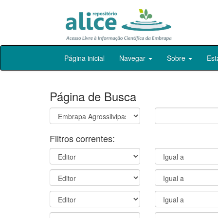
Skip
Página inicial
Navegar
Sobre
Est
navigation
Página de Busca
Filtros correntes: