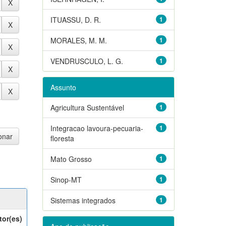
ITUASSU, D. R.
1
MORALES, M. M.
1
VENDRUSCULO, L. G.
1
Assunto
Agricultura Sustentável
1
Integracao lavoura-pecuaria-
1
floresta
Mato Grosso
1
Sinop-MT
1
Sistemas integrados
1
tor(es)