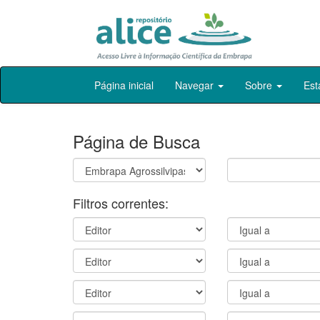
Skip
Página inicial
Navegar
Sobre
Est
navigation
Página de Busca
Filtros correntes: