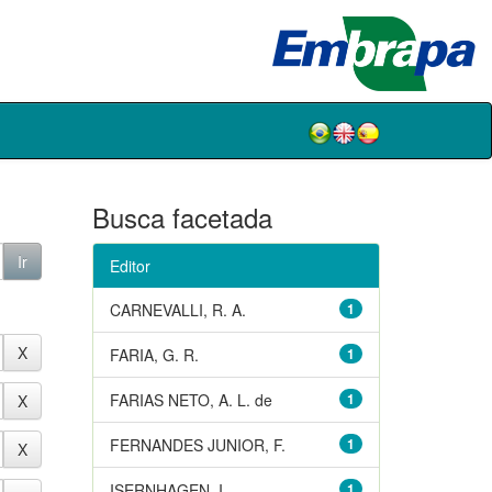
Busca facetada
Editor
CARNEVALLI, R. A.
1
FARIA, G. R.
1
FARIAS NETO, A. L. de
1
FERNANDES JUNIOR, F.
1
ISERNHAGEN, I.
1