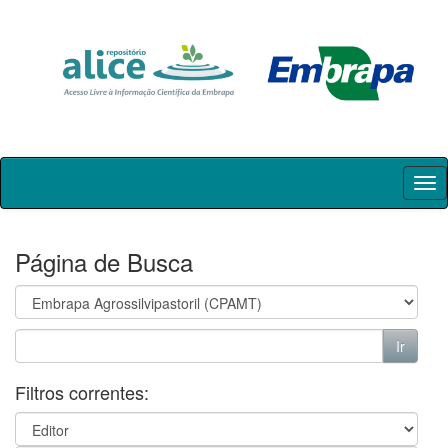
Skip
navigation
Página de Busca
Filtros correntes: