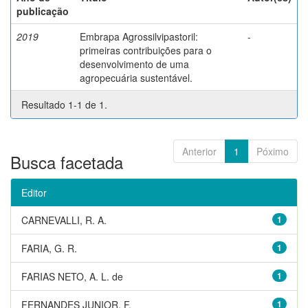
publicação
2019
Embrapa Agrossilvipastoril:
-
primeiras contribuições para o
desenvolvimento de uma
agropecuária sustentável.
Resultado 1-1 de 1.
Anterior
1
Póximo
Busca facetada
Editor
CARNEVALLI, R. A.
1
FARIA, G. R.
1
FARIAS NETO, A. L. de
1
FERNANDES JUNIOR, F.
1