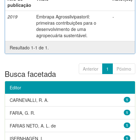
publicação
2019
Embrapa Agrossilvipastoril:
-
primeiras contribuições para o
desenvolvimento de uma
agropecuária sustentável.
Resultado 1-1 de 1.
Anterior
1
Póximo
Busca facetada
Editor
CARNEVALLI, R. A.
1
FARIA, G. R.
1
FARIAS NETO, A. L. de
1
ISERNHAGEN, I.
1