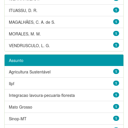
ITUASSU, D. R.
1
MAGALHÃES, C. A. de S.
1
MORALES, M. M.
1
VENDRUSCULO, L. G.
1
Assunto
Agricultura Sustentável
1
Ilpf
1
Integracao lavoura-pecuaria-floresta
1
Mato Grosso
1
Sinop-MT
1