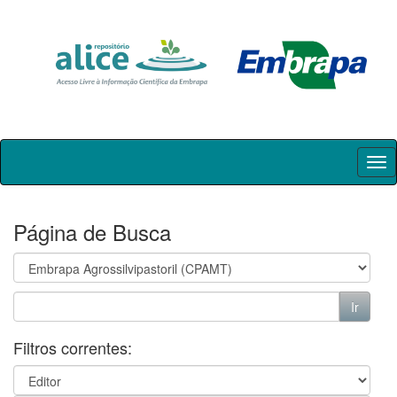
Skip
navigation
Página de Busca
Filtros correntes: