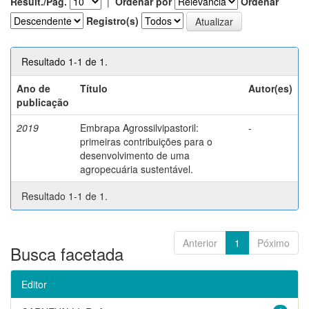
Result./Pág.
|
Ordenar por
Ordenar
Registro(s)
Resultado 1-1 de 1.
Ano de
Título
Autor(es)
publicação
2019
Embrapa Agrossilvipastoril:
-
primeiras contribuições para o
desenvolvimento de uma
agropecuária sustentável.
Resultado 1-1 de 1.
Anterior
1
Póximo
Busca facetada
Editor