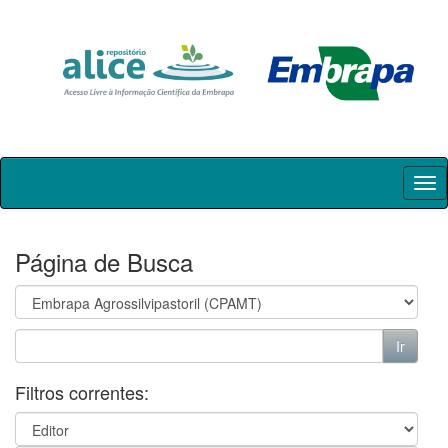
Skip
navigation
Página de Busca
Filtros correntes: