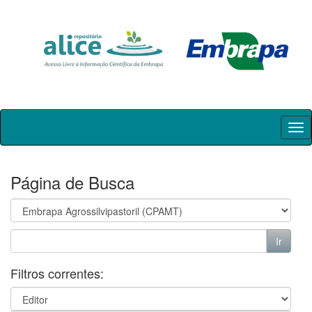
Skip
navigation
Página de Busca
Filtros correntes: