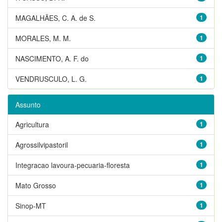
MAGALHÃES, C. A. de S.
1
MORALES, M. M.
1
NASCIMENTO, A. F. do
1
VENDRUSCULO, L. G.
1
Assunto
Agricultura
1
Agrossilvipastoril
1
Integracao lavoura-pecuaria-floresta
1
Mato Grosso
1
Sinop-MT
1