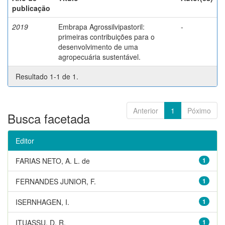
publicação
2019
Embrapa Agrossilvipastoril:
-
primeiras contribuições para o
desenvolvimento de uma
agropecuária sustentável.
Resultado 1-1 de 1.
Anterior
1
Póximo
Busca facetada
Editor
FARIAS NETO, A. L. de
1
FERNANDES JUNIOR, F.
1
ISERNHAGEN, I.
1
ITUASSU, D. R.
1