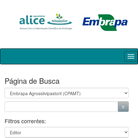
Skip
navigation
Página de Busca
Filtros correntes: