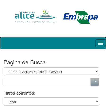
Skip
navigation
Página de Busca
Filtros correntes: