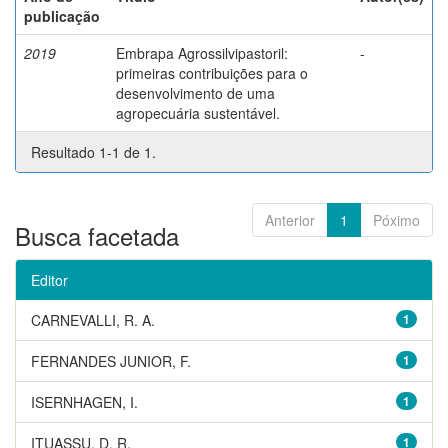
publicação
2019
Embrapa Agrossilvipastoril:
-
primeiras contribuições para o
desenvolvimento de uma
agropecuária sustentável.
Resultado 1-1 de 1.
Anterior
1
Póximo
Busca facetada
Editor
CARNEVALLI, R. A.
1
FERNANDES JUNIOR, F.
1
ISERNHAGEN, I.
1
ITUASSU, D. R.
1