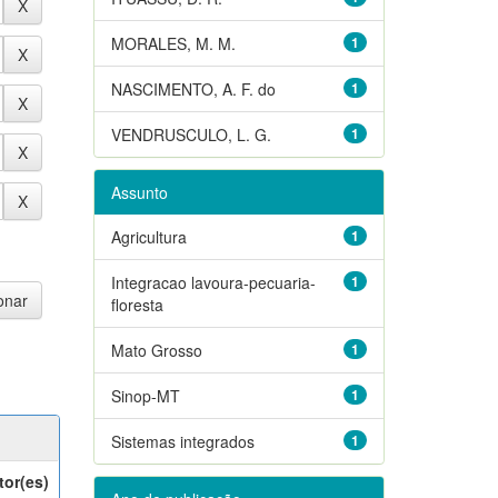
MORALES, M. M.
1
NASCIMENTO, A. F. do
1
VENDRUSCULO, L. G.
1
Assunto
Agricultura
1
Integracao lavoura-pecuaria-
1
floresta
Mato Grosso
1
Sinop-MT
1
Sistemas integrados
1
tor(es)