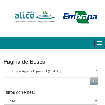
Skip
navigation
Página de Busca
Filtros correntes: