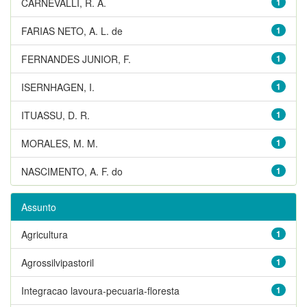
CARNEVALLI, R. A.
1
FARIAS NETO, A. L. de
1
FERNANDES JUNIOR, F.
1
ISERNHAGEN, I.
1
ITUASSU, D. R.
1
MORALES, M. M.
1
NASCIMENTO, A. F. do
1
Assunto
Agricultura
1
Agrossilvipastoril
1
Integracao lavoura-pecuaria-floresta
1