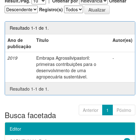
Result./Pág.
|
Ordenar por
Ordenar
Registro(s)
Resultado 1-1 de 1.
Ano de
Título
Autor(es)
publicação
2019
Embrapa Agrossilvipastoril:
-
primeiras contribuições para o
desenvolvimento de uma
agropecuária sustentável.
Resultado 1-1 de 1.
Anterior
1
Póximo
Busca facetada
Editor