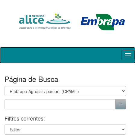
Skip
navigation
Página de Busca
Filtros correntes: