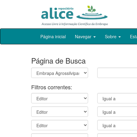
Skip
Página inicial
Navegar
Sobre
Est
navigation
Página de Busca
Filtros correntes: