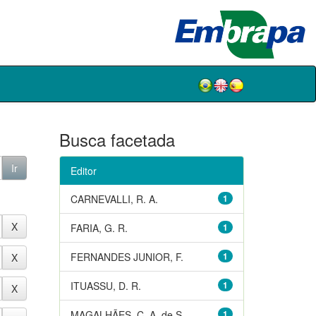
Busca facetada
Editor
CARNEVALLI, R. A.
1
FARIA, G. R.
1
FERNANDES JUNIOR, F.
1
ITUASSU, D. R.
1
MAGALHÃES, C. A. de S.
1