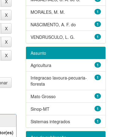
MORALES, M. M.
1
NASCIMENTO, A. F. do
1
VENDRUSCULO, L. G.
1
Assunto
Agricultura
1
Integracao lavoura-pecuaria-
1
floresta
Mato Grosso
1
Sinop-MT
1
Sistemas integrados
1
tor(es)