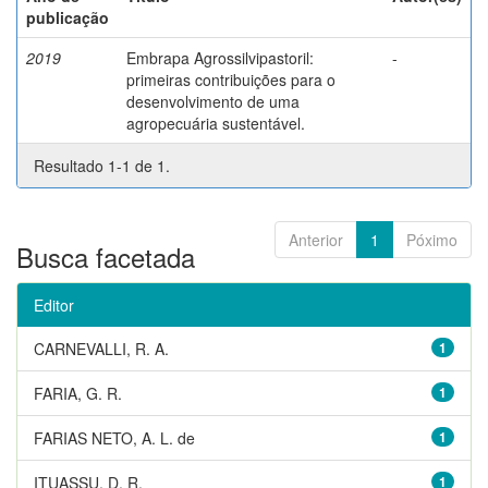
publicação
2019
Embrapa Agrossilvipastoril:
-
primeiras contribuições para o
desenvolvimento de uma
agropecuária sustentável.
Resultado 1-1 de 1.
Anterior
1
Póximo
Busca facetada
Editor
CARNEVALLI, R. A.
1
FARIA, G. R.
1
FARIAS NETO, A. L. de
1
ITUASSU, D. R.
1