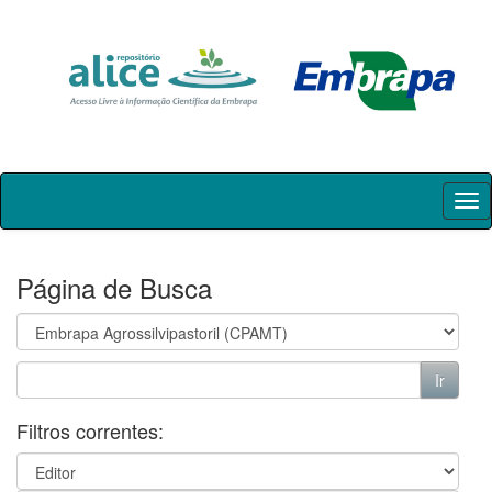
Skip
navigation
Página de Busca
Filtros correntes: