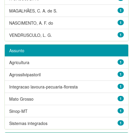
MAGALHÃES, C. A. de S.
1
NASCIMENTO, A. F. do
1
VENDRUSCULO, L. G.
1
Assunto
Agricultura
1
Agrossilvipastoril
1
Integracao lavoura-pecuaria-floresta
1
Mato Grosso
1
Sinop-MT
1
Sistemas integrados
1